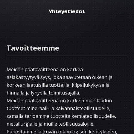
Yhteystiedot
Tavoitteemme
Meidän päätavoitteena on korkea
asiakastyytyväisyys, joka saavutetaan oikean ja
korkean laatuisilla tuotteilla, kilpailukykyisellä
hinnalla ja lyhyellä toimitusajalla.
Meidän päätavoitteena on korkeimman laadun
tuotteet mineraali- ja kaivannaisteollisuudelle,
samalla tarjoamme tuotteita kemiateollisuudelle,
metallurgialle ja muille teollisuusaloille.
Panostamme jatkuvan teknologisen kehitykseen,